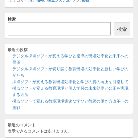
IT
価格
採点システム
勉強
メ
検索
イ
ン
検索
サ
イ
ド
バ
最近の投稿
ー
デジタル採点ソフトが変える学びと指導の現場効率化と未来への
ウ
展望
ィ
デジタル採点ソフトが切り開く教育現場の効率化と新しい学びの
ジ
かたち
ェ
ッ
採点ソフトが変える教育現場効率化と学びの質の向上を目指して
ト
採点ソフトが変える教育現場と個人学習の未来効率と公正を実現
エ
する方法
リ
採点ソフトで変わる教室現場迅速な学びと教師の働き方改革への
ア
挑戦
最近のコメント
表示できるコメントはありません。