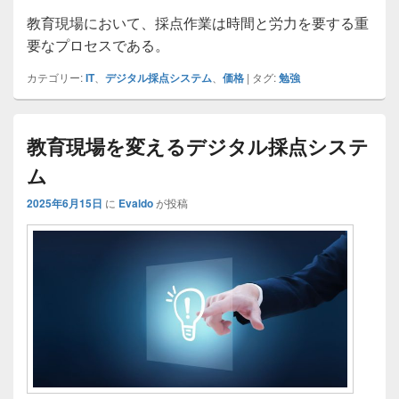
教育現場において、採点作業は時間と労力を要する重
要なプロセスである。
カテゴリー:
IT
、
デジタル採点システム
、
価格
|
タグ:
勉強
教育現場を変えるデジタル採点システ
ム
2025年6月15日
に
Evaldo
が投稿