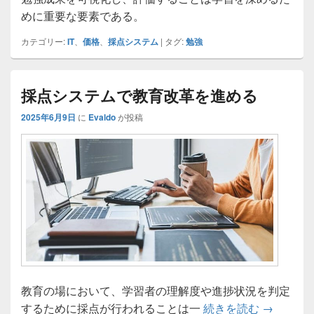
めに重要な要素である。
カテゴリー:
IT
、
価格
、
採点システム
|
タグ:
勉強
採点システムで教育改革を進める
2025年6月9日
に
Evaldo
が投稿
教育の場において、学習者の理解度や進捗状況を判定
採点シス
するために採点が行われることは一
続きを読む
→