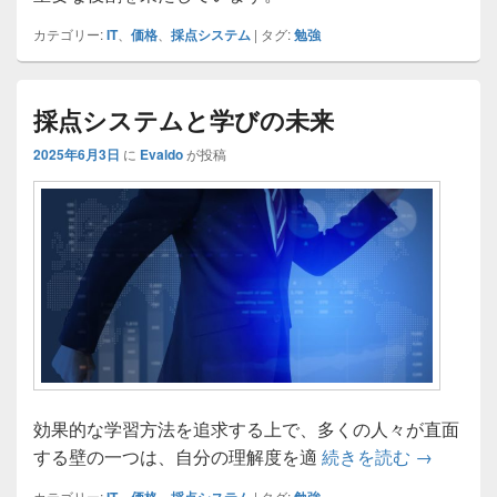
カテゴリー:
IT
、
価格
、
採点システム
|
タグ:
勉強
採点システムと学びの未来
2025年6月3日
に
Evaldo
が投稿
効果的な学習方法を追求する上で、多くの人々が直面
採点シス
する壁の一つは、自分の理解度を適
続きを読む
→
カテゴリー:
、
、
|
タグ: