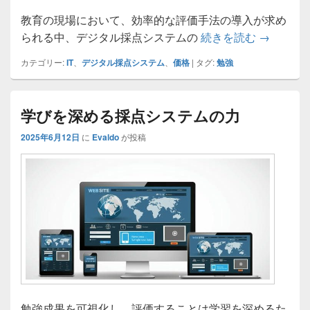
教育の現場において、効率的な評価手法の導入が求め
教育現場
られる中、デジタル採点システムの
続きを読む
→
カテゴリー:
IT
、
デジタル採点システム
、
価格
|
タグ:
勉強
学びを深める採点システムの力
2025年6月12日
に
Evaldo
が投稿
勉強成果を可視化し、評価することは学習を深めるた