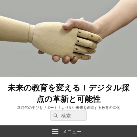
未来の教育を変える！デジタル採
点の革新と可能性
新時代の学びをサポート！より良い未来を創造する教育の進化
検
検
索:
索
メニュー