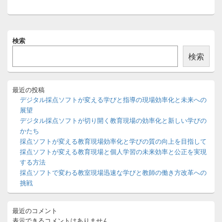
投
ョ
稿:
ン
メ
検索
イ
ン
検索
サ
イ
ド
バ
最近の投稿
ー
デジタル採点ソフトが変える学びと指導の現場効率化と未来への
ウ
展望
ィ
デジタル採点ソフトが切り開く教育現場の効率化と新しい学びの
ジ
かたち
ェ
ッ
採点ソフトが変える教育現場効率化と学びの質の向上を目指して
ト
採点ソフトが変える教育現場と個人学習の未来効率と公正を実現
エ
する方法
リ
採点ソフトで変わる教室現場迅速な学びと教師の働き方改革への
ア
挑戦
最近のコメント
表示できるコメントはありません。