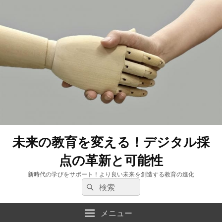
未来の教育を変える！デジタル採
点の革新と可能性
新時代の学びをサポート！より良い未来を創造する教育の進化
検
検
索:
索
メニュー