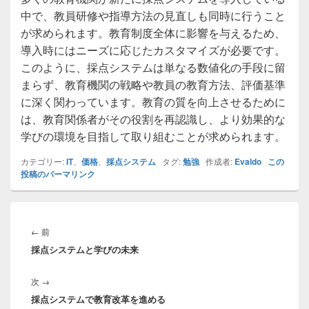
中で、教員研修や指導方法の見直しも同時に行うこと
が求められます。教育制度全体に影響を与えるため、
導入時にはニーズに応じたカスタマイズが必要です。
このように、採点システムは単なる数値化の手段に留
まらず、教育機関の戦略や教員の教育方法、評価基準
に深く関わっています。教育の質を向上させるために
は、教育関係者がその役割を再認識し、より効果的な
学びの環境を目指して取り組むことが求められます。
カテゴリー:
IT
、
価格
、
採点システム
タグ:
勉強
作成者:
Evaldo
この
投稿のパーマリンク
投
稿
前
←
前
ナ
採点システムと学びの未来
の
ビ
投
ゲ
次
次
→
稿:
ー
採点システムで教育改革を進める
の
シ